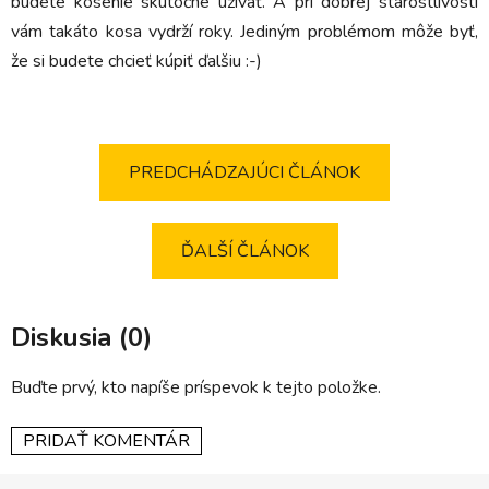
budete kosenie skutočne užívať. A pri dobrej starostlivosti
vám takáto kosa vydrží roky. Jediným problémom môže byť,
že si budete chcieť kúpiť ďalšiu :-)
PREDCHÁDZAJÚCI ČLÁNOK
ĎALŠÍ ČLÁNOK
Diskusia (0)
Buďte prvý, kto napíše príspevok k tejto položke.
PRIDAŤ KOMENTÁR
Z