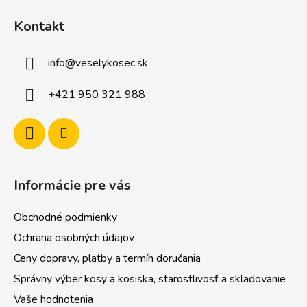
á
Kontakt
p
ä
info
@
veselykosec.sk
t
i
+421 950 321 988
e
Informácie pre vás
Obchodné podmienky
Ochrana osobných údajov
Ceny dopravy, platby a termín doručania
Správny výber kosy a kosiska, starostlivosť a skladovanie
Vaše hodnotenia