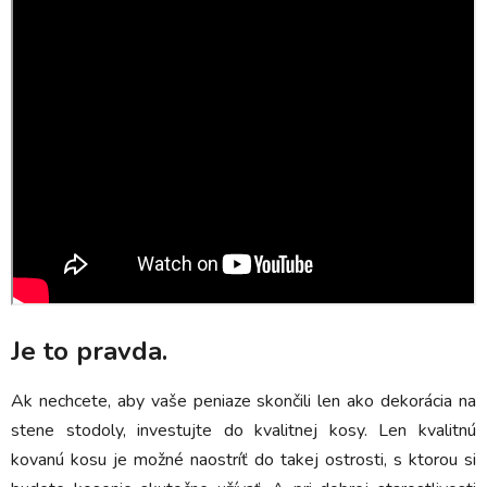
Je to pravda.
Ak nechcete, aby vaše peniaze skončili len ako dekorácia na
stene stodoly, investujte do kvalitnej kosy. Len kvalitnú
kovanú kosu je možné naostríť do takej ostrosti, s ktorou si