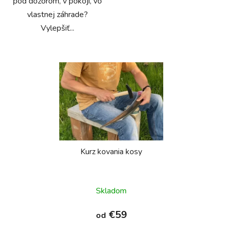
pod dozorom, v pokoji, vo
vlastnej záhrade?
Vylepšiť...
Kurz kovania kosy
Skladom
€59
od