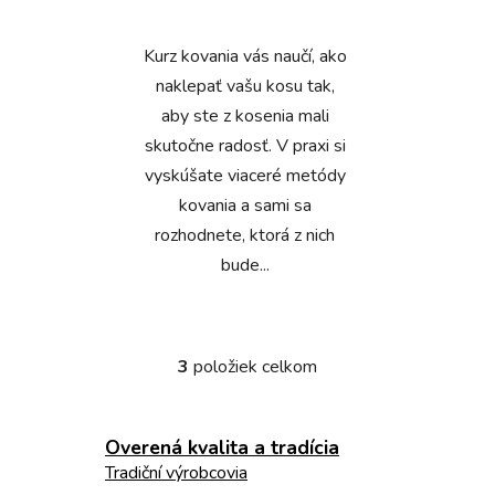
Kurz kovania vás naučí, ako
naklepať vašu kosu tak,
aby ste z kosenia mali
skutočne radosť. V praxi si
vyskúšate viaceré metódy
kovania a sami sa
rozhodnete, ktorá z nich
bude...
3
položiek celkom
O
v
l
Overená kvalita a tradícia
á
d
Tradiční výrobcovia