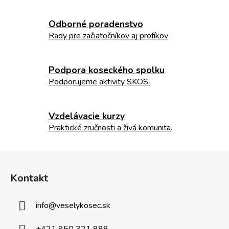
a
c
i
Odborné poradenstvo
e
Rady pre začiatočníkov aj profíkov
p
r
v
Podpora koseckého spolku
k
Podporujeme aktivity SKOS.
y
v
ý
Vzdelávacie kurzy
p
Praktické zručnosti a živá komunita.
i
s
Z
u
á
Kontakt
p
ä
info
@
veselykosec.sk
t
i
+421 950 321 988