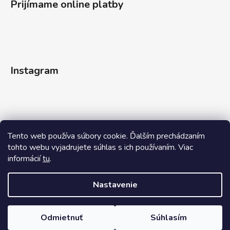
Prijímame online platby
Instagram
Tento web používa súbory cookie. Ďalším prechádzaním
tohto webu vyjadrujete súhlas s ich používaním. Viac
informácií
tu
.
Sledovať na Instagrame
Nastavenie
Odmietnuť
Súhlasím
Vytvoril Shoptet