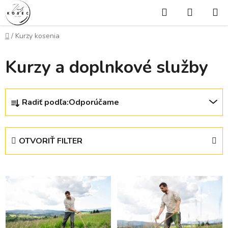
Prejsť
Hľadať
NÁKUP
na
KOŠÍK
obsah
Domov
/
Kurzy kosenia
Kurzy a doplnkové služby
R
Radiť podľa:
Odporúčame
a
d
e
OTVORIŤ FILTER
n
i
V
e
ý
p
p
r
i
o
s
d