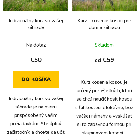
p
u
r
k
Individuálny kurz vo vašej
Kurz - kosenie kosou pre
o
t
záhrade
dom a záhradu
d
o
u
v
Priemerné
Priemerné
Na dotaz
Skladom
k
hodnotenie
hodnotenie
t
produktu
produktu
€50
€59
od
o
je
je
v
5,0
5,0
DO KOŠÍKA
z
z
Kurz kosenia kosou je
5
5
určený pre všetkých, ktorí
Individuálny kurz vo vašej
hviezdičiek.
hviezdičiek.
sa chcú naučiť kosiť kosou
záhrade je na mieru
s ľahkosťou, efektívne, bez
prispôsobený vašim
väčšej námahy a vyskúšať
požiadavkám. Ste úplný
si to zábavnou formou pri
začiatočník a chcete sa učiť
skupinovom kosení....