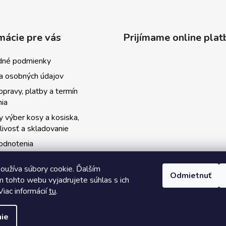
mácie pre vás
Prijímame online plat
né podmienky
a osobných údajov
pravy, platby a termín
nia
 výber kosy a kosiska,
livosť a skladovanie
odnotenia
i
oužíva súbory cookie. Ďalším
ský kosecký spolok
Odmietnuť
 tohto webu vyjadrujete súhlas s ich
y kurzov
Viac informácií
tu
.
ie