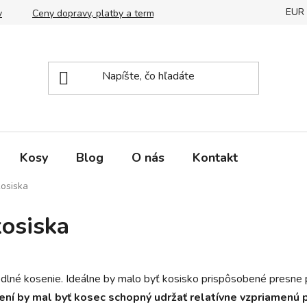
EUR
v
Ceny dopravy, platby a termín doručania
Správny výber k
Kosy
Blog
O nás
Kontakt
kosiska
kosiska
dlné kosenie. Ideálne by malo byť kosisko prispôsobené presne 
ení by mal byť kosec schopný udržať relatívne vzpriamenú p