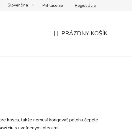
Slovenčina
Prihlásenie
Registrácia
osy a kosiska, starostlivosť a skladovanie
Vaše hodnotenia
PRÁZDNY KOŠÍK
NÁKUPNÝ
KOŠÍK
pre kosca, takže nemusí korigovať polohu čepele
ozíciu
s uvoľnenými plecami.