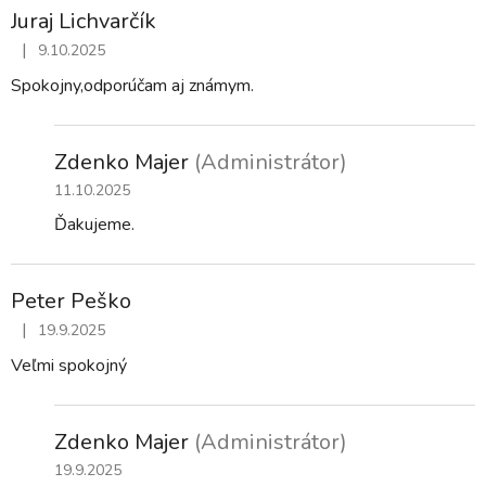
Juraj Lichvarčík
|
9.10.2025
Hodnotenie obchodu je 5 z 5 hviezdičiek.
Spokojny,odporúčam aj známym.
Zdenko Majer
(Administrátor)
11.10.2025
Ďakujeme.
Peter Peško
|
19.9.2025
Hodnotenie obchodu je 5 z 5 hviezdičiek.
Veľmi spokojný
Zdenko Majer
(Administrátor)
19.9.2025