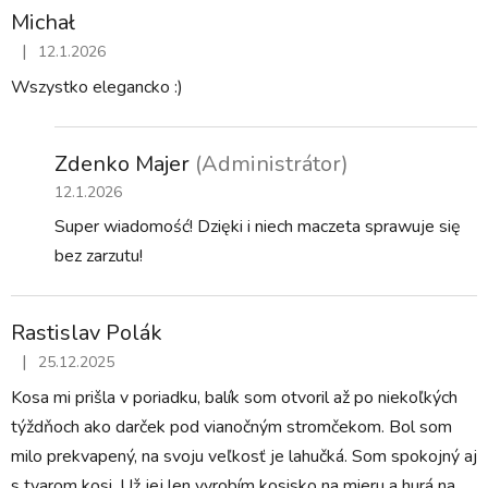
ý
Michał
p
|
i
12.1.2026
Hodnotenie obchodu je 5 z 5 hviezdičiek.
s
Wszystko elegancko :)
h
o
Zdenko Majer
(Administrátor)
d
12.1.2026
n
o
Super wiadomość! Dzięki i niech maczeta sprawuje się
t
bez zarzutu!
e
n
Rastislav Polák
í
|
25.12.2025
Hodnotenie obchodu je 5 z 5 hviezdičiek.
Kosa mi prišla v poriadku, balík som otvoril až po niekoľkých
týždňoch ako darček pod vianočným stromčekom. Bol som
milo prekvapený, na svoju veľkosť je lahučká. Som spokojný aj
s tvarom kosi. Už jej len vyrobím kosisko na mieru a hurá na