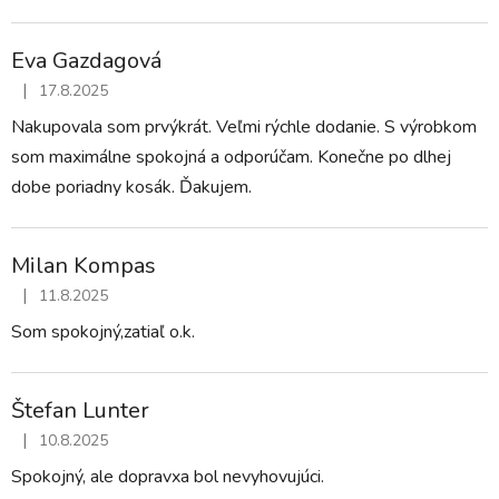
Eva Gazdagová
|
17.8.2025
Hodnotenie obchodu je 5 z 5 hviezdičiek.
Nakupovala som prvýkrát. Veľmi rýchle dodanie. S výrobkom
som maximálne spokojná a odporúčam. Konečne po dlhej
dobe poriadny kosák. Ďakujem.
Milan Kompas
|
11.8.2025
Hodnotenie obchodu je 5 z 5 hviezdičiek.
Som spokojný,zatiaľ o.k.
Štefan Lunter
|
10.8.2025
Hodnotenie obchodu je 5 z 5 hviezdičiek.
Spokojný, ale dopravxa bol nevyhovujúci.