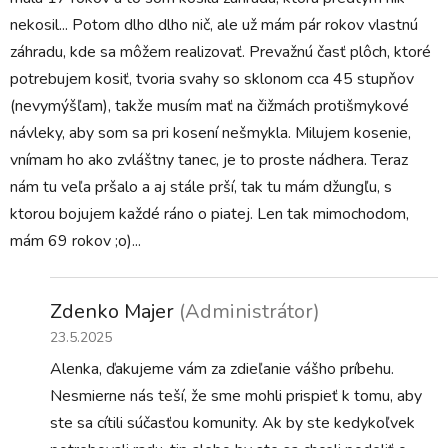
nekosil... Potom dlho dlho nič, ale už mám pár rokov vlastnú
záhradu, kde sa môžem realizovať. Prevažnú časť plôch, ktoré
potrebujem kosiť, tvoria svahy so sklonom cca 45 stupňov
(nevymýšľam), takže musím mať na čižmách protišmykové
návleky, aby som sa pri kosení nešmykla. Milujem kosenie,
vnímam ho ako zvláštny tanec, je to proste nádhera. Teraz
nám tu veľa pršalo a aj stále prší, tak tu mám džungľu, s
ktorou bojujem každé ráno o piatej. Len tak mimochodom,
mám 69 rokov ;o)...
Zdenko Majer
(Administrátor)
23.5.2025
Alenka, ďakujeme vám za zdieľanie vášho príbehu.
Nesmierne nás teší, že sme mohli prispieť k tomu, aby
ste sa cítili súčasťou komunity. Ak by ste kedykoľvek