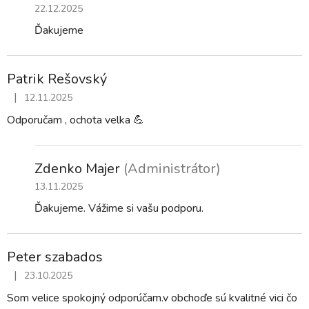
22.12.2025
Ďakujeme
Patrik Rešovský
|
12.11.2025
Hodnotenie obchodu je 5 z 5 hviezdičiek.
Odporučam , ochota velka 💪
Zdenko Majer
(Administrátor)
13.11.2025
Ďakujeme. Vážime si vašu podporu.
Peter szabados
|
23.10.2025
Hodnotenie obchodu je 5 z 5 hviezdičiek.
Som velice spokojný odporúčam.v obchoďe sú kvalitné vici čo