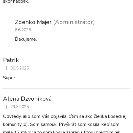
skôr naopak.
Zdenko Majer
(Administrátor)
6.6.2025
Ďakujeme.
Patrik
|
30.5.2025
Hodnotenie obchodu je 5 z 5 hviezdičiek.
Super
Alena Dzvoníková
|
23.5.2025
Hodnotenie obchodu je 5 z 5 hviezdičiek.
Odvtedy, ako som Vás objavila, cítim sa ako členka koseckej
komunity ;o). Som samouk. Prvýkrát som kosila, keď som
mala 17 rokov a to som kosila záhradu, ktorú predtým nik