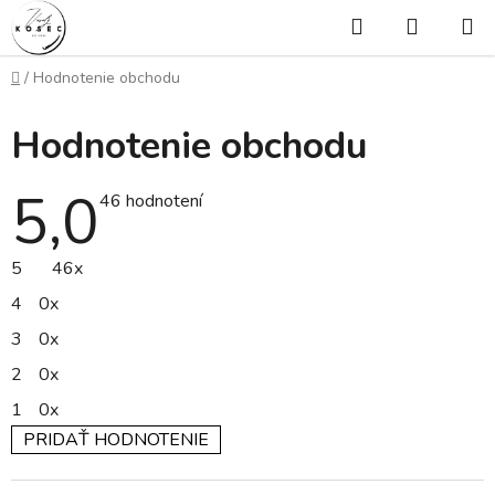
Prejsť
Hľadať
NÁKUP
na
KOŠÍK
obsah
Domov
/
Hodnotenie obchodu
Hodnotenie obchodu
5,0
Priemerné
46 hodnotení
hodnotenie
obchodu
je
5
46x
5,0
z
4
0x
5
hviezdičiek.
3
0x
2
0x
1
0x
PRIDAŤ HODNOTENIE
V