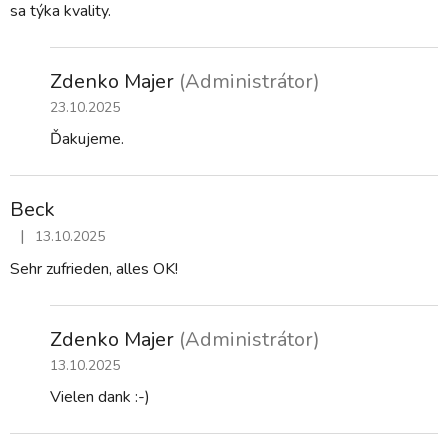
sa týka kvality.
Zdenko Majer
(Administrátor)
23.10.2025
Ďakujeme.
Beck
|
13.10.2025
Hodnotenie obchodu je 5 z 5 hviezdičiek.
Sehr zufrieden, alles OK!
Zdenko Majer
(Administrátor)
13.10.2025
Vielen dank :-)