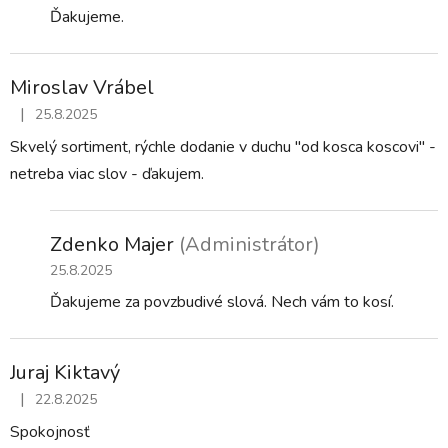
Ďakujeme.
Miroslav Vrábel
|
25.8.2025
Hodnotenie obchodu je 5 z 5 hviezdičiek.
Skvelý sortiment, rýchle dodanie v duchu "od kosca koscovi" -
netreba viac slov - ďakujem.
Zdenko Majer
(Administrátor)
25.8.2025
Ďakujeme za povzbudivé slová. Nech vám to kosí.
Juraj Kiktavý
|
22.8.2025
Hodnotenie obchodu je 5 z 5 hviezdičiek.
Spokojnosť