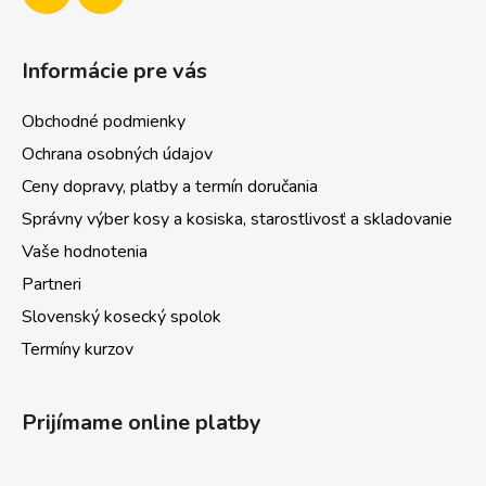
ý
p
Informácie pre vás
i
s
u
Obchodné podmienky
Ochrana osobných údajov
Ceny dopravy, platby a termín doručania
Správny výber kosy a kosiska, starostlivosť a skladovanie
Vaše hodnotenia
Partneri
Slovenský kosecký spolok
Termíny kurzov
Prijímame online platby