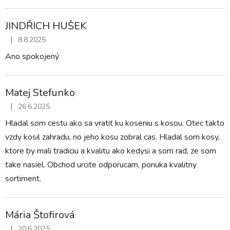
JINDŘICH HUŠEK
|
8.8.2025
Hodnotenie obchodu je 5 z 5 hviezdičiek.
Ano spokojený
Matej Stefunko
|
26.6.2025
Hodnotenie obchodu je 5 z 5 hviezdičiek.
Hladal som cestu ako sa vratit ku koseniu s kosou. Otec takto
vzdy kosil zahradu, no jeho kosu zobral cas. Hladal som kosy,
ktore by mali tradiciu a kvalitu ako kedysi a som rad, ze som
take nasiel. Obchod urcite odporucam, ponuka kvalitny
sortiment.
Mária Štofirová
|
20.6.2025