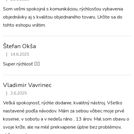
Hodnotenie obchodu je 5 z 5 hviezdičiek.
Som veľmi spokojná s komunikáciou, rýchlosťou vybavenia
objednávky aj s kvalitou objednaného tovaru. Určite sa do
tohto eshopu vrátim.
Štefan Okša
|
14.6.2025
Hodnotenie obchodu je 5 z 5 hviezdičiek.
Super rýchlosť 👍🏼
Vladimir Vavrinec
|
2.6.2025
Hodnotenie obchodu je 5 z 5 hviezdičiek.
Veľká spokojnosť, rýchle dodanie, kvalitný nástroj. Všetko
nastavené podľa návodov. Mám za sebou vôbec moje prvé
kosenie, v sobotu a v nedeľu ráno , 13 árov. Mal som obavu o
svoje kríže, ale na milé prekvapenie úplne bez problémov,