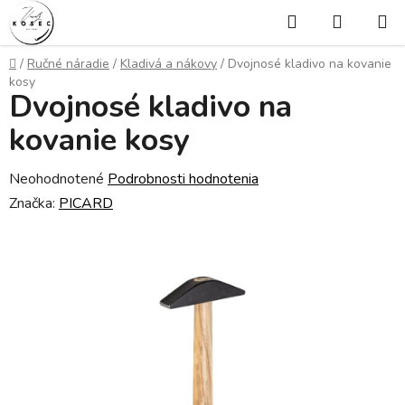
Prejsť
Hľadať
NÁKUP
na
KOŠÍK
obsah
Domov
/
Ručné náradie
/
Kladivá a nákovy
/
Dvojnosé kladivo na kovanie
kosy
Dvojnosé kladivo na
kovanie kosy
Priemerné
Neohodnotené
Podrobnosti hodnotenia
hodnotenie
Značka:
PICARD
produktu
je
0,0
z
5
hviezdičiek.