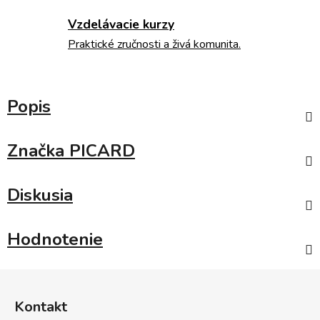
Vzdelávacie kurzy
Praktické zručnosti a živá komunita.
Popis
Značka
PICARD
Diskusia
Hodnotenie
Z
á
Kontakt
p