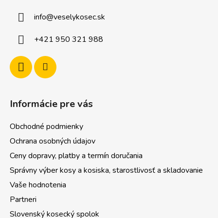
ä
info
@
veselykosec.sk
t
i
+421 950 321 988
e
Informácie pre vás
Obchodné podmienky
Ochrana osobných údajov
Ceny dopravy, platby a termín doručania
Správny výber kosy a kosiska, starostlivosť a skladovanie
Vaše hodnotenia
Partneri
Slovenský kosecký spolok