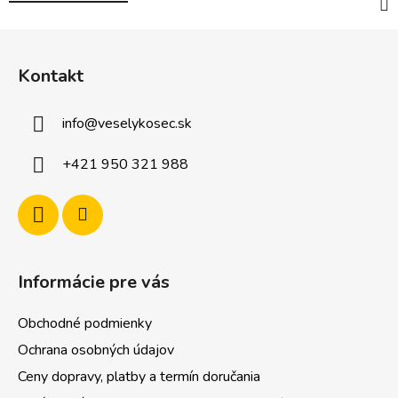
Z
á
Kontakt
p
ä
info
@
veselykosec.sk
t
i
+421 950 321 988
e
Informácie pre vás
Obchodné podmienky
Ochrana osobných údajov
Ceny dopravy, platby a termín doručania