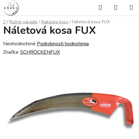
Prejsť
Hľadať
NÁKUP
na
KOŠÍK
obsah
Domov
/
Ručné náradie
/
Rakúske kosy
/
Náletová kosa FUX
Náletová kosa FUX
Priemerné
Neohodnotené
Podrobnosti hodnotenia
hodnotenie
Značka:
SCHRÖCKENFUX
produktu
je
0,0
z
5
hviezdičiek.