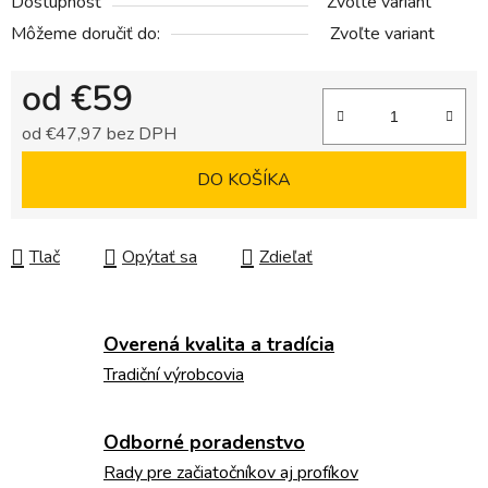
Dostupnosť
Zvoľte variant
Môžeme doručiť do:
Zvoľte variant
od
€59
od
€47,97
bez DPH
Jednotková cena:
DO KOŠÍKA
Tlač
Opýtať sa
Zdieľať
Overená kvalita a tradícia
Tradiční výrobcovia
Odborné poradenstvo
Rady pre začiatočníkov aj profíkov