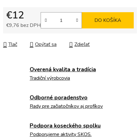
€12
DO KOŠÍKA
€9,76 bez DPH
Jednotková cena:
Tlač
Opýtať sa
Zdieľať
Overená kvalita a tradícia
Tradiční výrobcovia
Odborné poradenstvo
Rady pre začiatočníkov aj profíkov
Podpora koseckého spolku
Podporujeme aktivity SKOS.