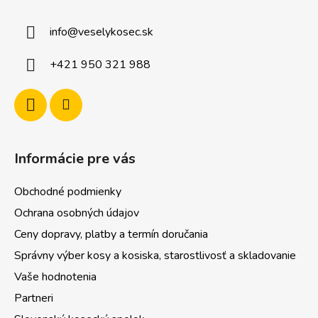
p
ä
info
@
veselykosec.sk
t
i
+421 950 321 988
e
Informácie pre vás
Obchodné podmienky
Ochrana osobných údajov
Ceny dopravy, platby a termín doručania
Správny výber kosy a kosiska, starostlivosť a skladovanie
Vaše hodnotenia
Partneri