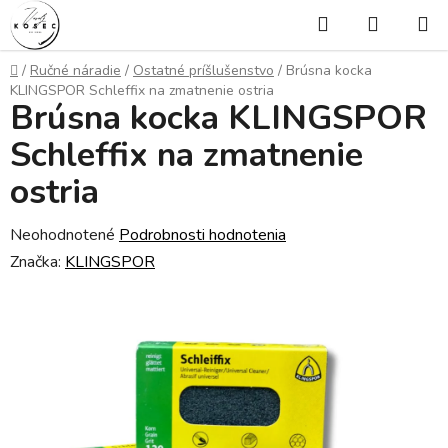
Prejsť
Hľadať
NÁKUP
na
KOŠÍK
obsah
Domov
/
Ručné náradie
/
Ostatné príšlušenstvo
/
Brúsna kocka
KLINGSPOR Schleffix na zmatnenie ostria
Brúsna kocka KLINGSPOR
Schleffix na zmatnenie
ostria
Priemerné
Neohodnotené
Podrobnosti hodnotenia
hodnotenie
Značka:
KLINGSPOR
produktu
je
0,0
z
5
hviezdičiek.