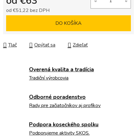
od
€63
od
€51,22
bez DPH
Jednotková cena:
DO KOŠÍKA
Tlač
Opýtať sa
Zdieľať
Overená kvalita a tradícia
Tradiční výrobcovia
Odborné poradenstvo
Rady pre začiatočníkov aj profíkov
Podpora koseckého spolku
Podporujeme aktivity SKOS.