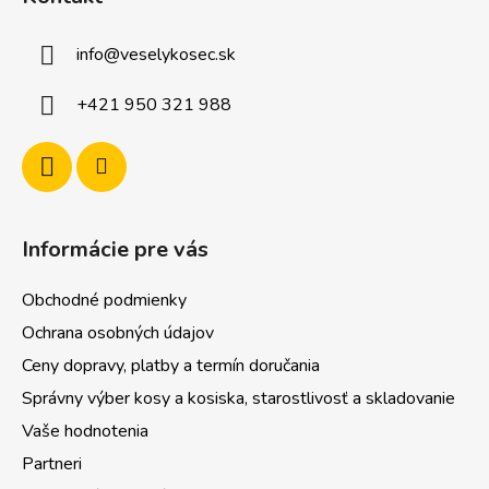
p
ä
info
@
veselykosec.sk
t
i
+421 950 321 988
e
Informácie pre vás
Obchodné podmienky
Ochrana osobných údajov
Ceny dopravy, platby a termín doručania
Správny výber kosy a kosiska, starostlivosť a skladovanie
Vaše hodnotenia
Partneri