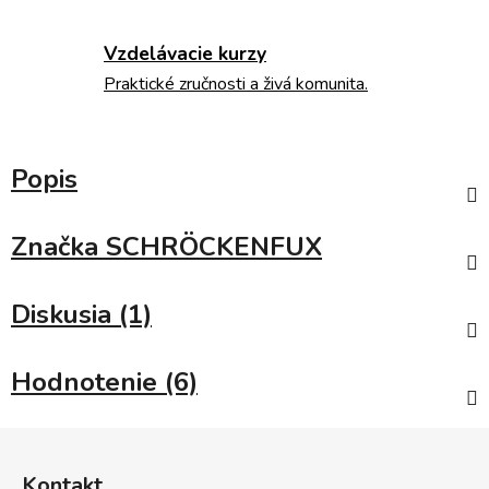
Vzdelávacie kurzy
Praktické zručnosti a živá komunita.
Popis
Značka
SCHRÖCKENFUX
Diskusia (1)
Hodnotenie (6)
Z
á
Kontakt