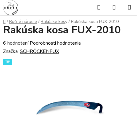
Prejsť
Hľadať
NÁKUP
na
KOŠÍK
obsah
Domov
/
Ručné náradie
/
Rakúske kosy
/
Rakúska kosa FUX-2010
Rakúska kosa FUX-2010
Priemerné
6 hodnotení
Podrobnosti hodnotenia
hodnotenie
Značka:
SCHRÖCKENFUX
produktu
TIP
je
5,0
z
5
hviezdičiek.