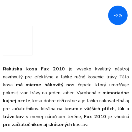
–0 %
Rakúska kosa
Fux 2010
je vysoko kvalitný nástroj
navrhnutý pre efektívne a ľahké ručné kosenie trávy. Táto
kosa
má mierne hákovitý nos
čepele, ktorý umožňuje
pokosiť viac trávy na jeden záber. Vyrobená
z mimoriadne
kujnej ocele
, kosa dobre drží ostrie a je ľahko nakovateľná aj
pre začiatočníkov. Ideálna
na kosenie väčších plôch, lúk a
trávnikov
v menej náročnom teréne,
Fux 2010
je vhodná
pre začiatočníkov aj skúsených
koscov.