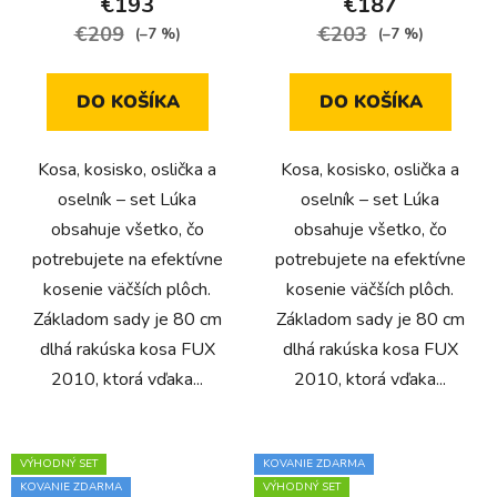
€193
€187
€209
€203
(–7 %)
(–7 %)
DO KOŠÍKA
DO KOŠÍKA
Kosa, kosisko, oslička a
Kosa, kosisko, oslička a
oselník – set Lúka
oselník – set Lúka
obsahuje všetko, čo
obsahuje všetko, čo
potrebujete na efektívne
potrebujete na efektívne
kosenie väčších plôch.
kosenie väčších plôch.
Základom sady je 80 cm
Základom sady je 80 cm
dlhá rakúska kosa FUX
dlhá rakúska kosa FUX
2010, ktorá vďaka...
2010, ktorá vďaka...
VÝHODNÝ SET
KOVANIE ZDARMA
KOVANIE ZDARMA
VÝHODNÝ SET