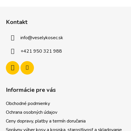
s
Z
u
á
Kontakt
p
ä
info
@
veselykosec.sk
t
i
+421 950 321 988
e
Informácie pre vás
Obchodné podmienky
Ochrana osobných údajov
Ceny dopravy, platby a termín doručania
Správny výber kosy a kosiska, starostlivosť a skladovanie