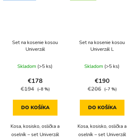
Set na kosenie kosou
Set na kosenie kosou
Univerzál
Univerzál L
Priemerné
Skladom
(>5 ks)
Skladom
(>5 ks)
hodnotenie
produktu
€178
€190
je
€194
€206
(–8 %)
(–7 %)
5,0
z
DO KOŠÍKA
DO KOŠÍKA
5
hviezdičiek.
Kosa, kosisko, oslička a
Kosa, kosisko, oslička a
oselník – set Univerzál
oselník – set Univerzál