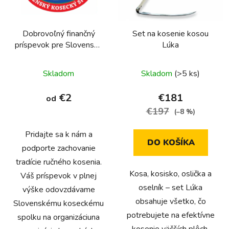
p
u
r
k
Dobrovoľný finančný
Set na kosenie kosou
o
t
príspevok pre Slovenský
Lúka
d
o
kosecký spolok
u
v
Skladom
Skladom
(>5 ks)
k
t
€2
€181
od
o
€197
(–8 %)
v
Pridajte sa k nám a
DO KOŠÍKA
podporte zachovanie
tradície ručného kosenia.
Kosa, kosisko, oslička a
Váš príspevok v plnej
oselník – set Lúka
výške odovzdávame
obsahuje všetko, čo
Slovenskému koseckému
potrebujete na efektívne
spolku na organizáciuna