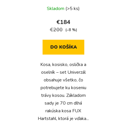
Priemerné
Skladom
(>5 ks)
hodnotenie
produktu
€184
je
€200
(–8 %)
5,0
z
DO KOŠÍKA
5
hviezdičiek.
Kosa, kosisko, oslička a
oselník – set Univerzál
obsahuje všetko, čo
potrebujete ku koseniu
trávy kosou. Základom
sady je 70 cm dlhá
rakúska kosa FUX
Hartstahl, ktorá je vďaka...