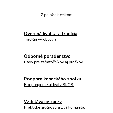
7
položiek celkom
O
v
l
Overená kvalita a tradícia
á
d
Tradiční výrobcovia
a
c
i
Odborné poradenstvo
e
Rady pre začiatočníkov aj profíkov
p
r
v
Podpora koseckého spolku
k
Podporujeme aktivity SKOS.
y
v
ý
Vzdelávacie kurzy
p
Praktické zručnosti a živá komunita.
i