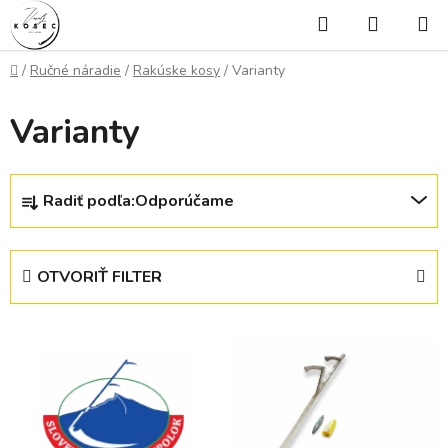
Prejsť
Hľadať
NÁKUP
na
KOŠÍK
obsah
Domov
/
Ručné náradie
/
Rakúske kosy
/
Varianty
Varianty
R
Radiť podľa:
Odporúčame
a
d
e
OTVORIŤ FILTER
n
i
V
e
ý
p
p
r
i
o
s
d