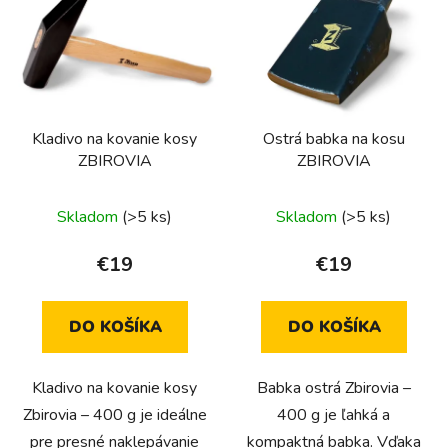
p
i
i
e
s
p
p
r
r
o
Kladivo na kovanie kosy
Ostrá babka na kosu
o
d
ZBIROVIA
ZBIROVIA
d
u
u
k
Priemerné
Skladom
(>5 ks)
Skladom
(>5 ks)
k
t
hodnotenie
t
o
produktu
€19
€19
o
v
je
v
5,0
DO KOŠÍKA
DO KOŠÍKA
z
5
Kladivo na kovanie kosy
Babka ostrá Zbirovia –
hviezdičiek.
Zbirovia – 400 g je ideálne
400 g je ľahká a
pre presné naklepávanie
kompaktná babka. Vďaka