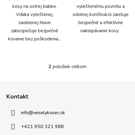
kosy na ostrej babke.
vyleštenému povrchu a
Vďaka vyleštenej,
odolnej konštrukcii zaisťuje
zaoblenej hlave
bezpečné a efektívne
zabezpečuje bezpečné
naklepávanie kosy.
kovanie bez poškodenia...
2
položiek celkom
O
v
l
Z
á
á
d
Kontakt
p
a
ä
c
info
@
veselykosec.sk
t
i
e
i
+421 950 321 988
p
e