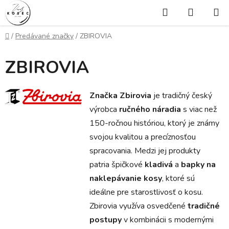
Prejsť
Hľadať
NÁKUP
na
KOŠÍK
obsah
Domov
/
Predávané značky
/
ZBIROVIA
ZBIROVIA
Značka Zbirovia
je tradičný český
výrobca
ručného náradia
s viac než
150-ročnou históriou, ktorý je známy
svojou kvalitou a precíznosťou
spracovania. Medzi jej produkty
patria špičkové
kladivá
a
bapky na
naklepávanie kosy
, ktoré sú
ideálne pre starostlivosť o kosu.
Zbirovia využíva osvedčené
tradičné
postupy
v kombinácii s modernými