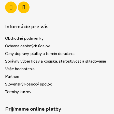
r
v
k
y
v
Informácie pre vás
ý
p
Obchodné podmienky
i
s
Ochrana osobných údajov
u
Ceny dopravy, platby a termín doručania
Správny výber kosy a kosiska, starostlivosť a skladovanie
Vaše hodnotenia
Partneri
Slovenský kosecký spolok
Termíny kurzov
Prijímame online platby