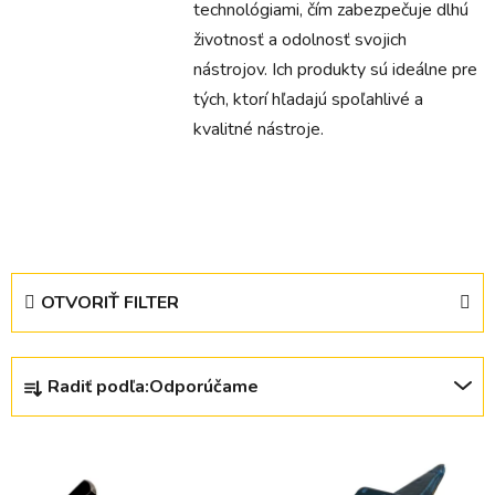
technológiami, čím zabezpečuje dlhú
životnosť a odolnosť svojich
nástrojov. Ich produkty sú ideálne pre
tých, ktorí hľadajú spoľahlivé a
kvalitné nástroje.
OTVORIŤ FILTER
R
Radiť podľa:
Odporúčame
a
d
V
e
ý
n