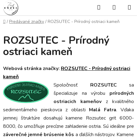
Prejsť
Hľadať
NÁKUP
na
KOŠÍK
obsah
Domov
/
Predávané značky
/
ROZSUTEC - Prírodný ostriaci kameň
ROZSUTEC - Prírodný
ostriaci kameň
Webová stránka značky:
ROZSUTEC - Prírodný ostriaci
kameň
Spoločnosť
ROZSUTEC
sa
špecializuje na výrobu
prírodných
ostriacich kameňov
z kvalitného
sedimentárneho pieskovca z oblasti
Malá Fatra
. Vďaka
jemnej štruktúre dosahujú kamene Rozsutec grit 6000-
8000, čo umožňuje precízne zahladenie ostria. Sú ideálne pre
záverečné jemné brúsenie kôs
a ďalších nástrojov. Kamene