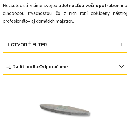
Rozsutec sú známe svojou
odolnosťou voči opotrebeniu
a
dlhodobou trvácnosťou, čo z nich robí obľúbený nástroj
profesionálov aj domácich majstrov.
OTVORIŤ FILTER
R
Radiť podľa:
Odporúčame
a
d
V
e
ý
n
p
i
i
e
s
p
p
r
r