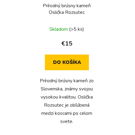
o
Prírodný brúsny kameň
o
d
Oslička Rozsutec
d
u
u
k
Skladom
(>5 ks)
k
t
t
o
€15
o
v
v
DO KOŠÍKA
Prírodný brúsny kameň zo
Slovenska, známy svojou
vysokou kvalitou. Oslička
Rozsutec je obľúbená
medzi koscami po celom
svete.